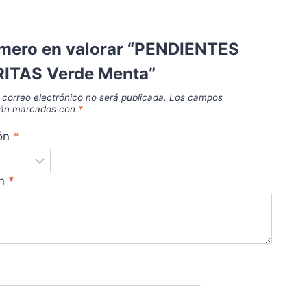
imero en valorar “PENDIENTES
TAS Verde Menta”
 correo electrónico no será publicada.
Los campos
stán marcados con
*
ión
*
ón
*