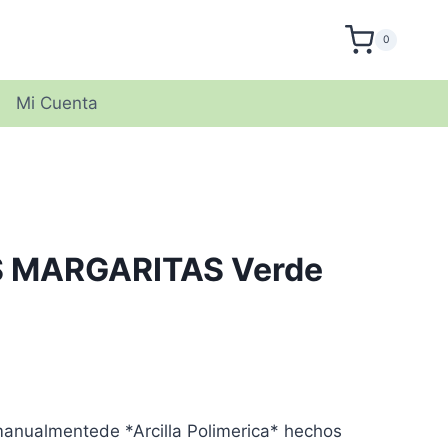
0
Mi Cuenta
 MARGARITAS Verde
anualmentede *Arcilla Polimerica* hechos