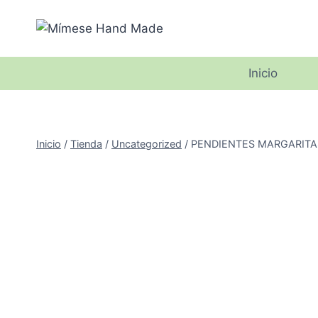
Saltar
al
contenido
Inicio
Inicio
/
Tienda
/
Uncategorized
/
PENDIENTES MARGARITAS