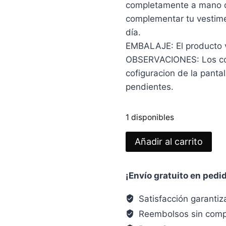
completamente a mano d
complementar tu vestimen
día.
EMBALAJE: El producto vie
OBSERVACIONES: Los col
cofiguracion de la panta
pendientes.
1 disponibles
PENDIENTES
Añadir al carrito
MARGARITAS
Verde
¡Envío gratuito en pedi
Menta
cantidad
Satisfacción garanti
Reembolsos sin comp