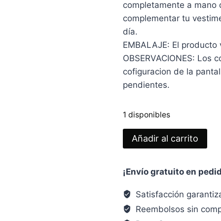
completamente a mano d
complementar tu vestimen
día.
EMBALAJE: El producto vie
OBSERVACIONES: Los col
cofiguracion de la panta
pendientes.
1 disponibles
PENDIENTES
Añadir al carrito
SIETE
PETALOS
¡Envío gratuito en pedi
Verde
Militar
Satisfacción garanti
y
Reembolsos sin comp
Bej