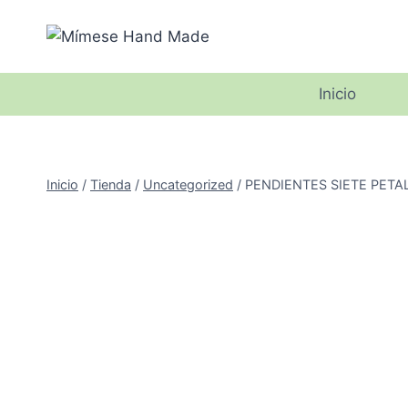
Saltar
al
contenido
Inicio
Inicio
/
Tienda
/
Uncategorized
/
PENDIENTES SIETE PETALOS