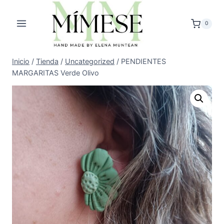
Saltar
al
0
contenido
Inicio
/
Tienda
/
Uncategorized
/
PENDIENTES
MARGARITAS Verde Olivo