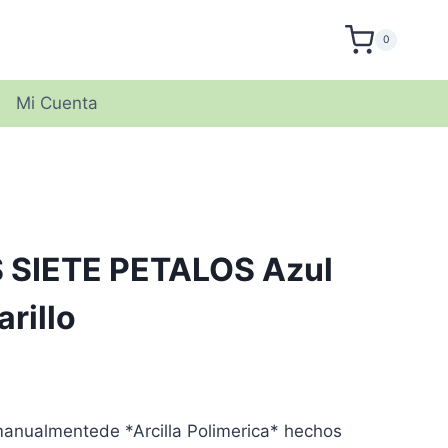
0
Mi Cuenta
 SIETE PETALOS Azul
rillo
anualmentede *Arcilla Polimerica* hechos