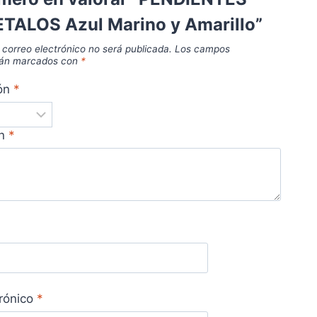
ETALOS Azul Marino y Amarillo”
 correo electrónico no será publicada.
Los campos
stán marcados con
*
ión
*
ón
*
trónico
*