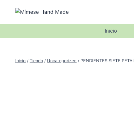
Saltar
al
contenido
Inicio
Inicio
/
Tienda
/
Uncategorized
/
PENDIENTES SIETE PETALO