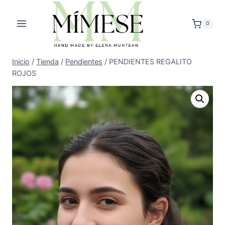
Saltar
al
0
contenido
Inicio
/
Tienda
/
Pendientes
/
PENDIENTES REGALITO
ROJOS