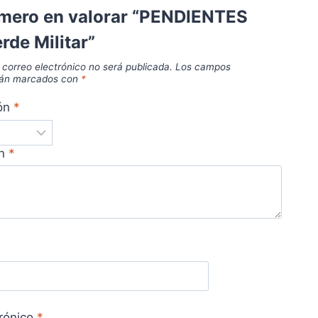
imero en valorar “PENDIENTES
de Militar”
 correo electrónico no será publicada.
Los campos
stán marcados con
*
ión
*
ón
*
trónico
*