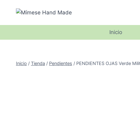
Saltar
al
contenido
Inicio
Inicio
/
Tienda
/
Pendientes
/
PENDIENTES OJAS Verde Milit