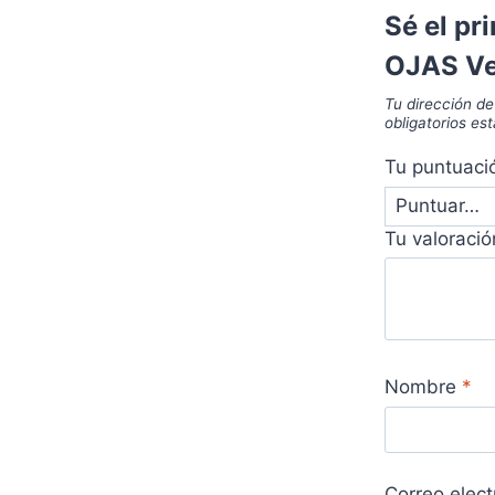
Sé el pr
OJAS Ver
Tu dirección de
obligatorios e
Tu puntuac
Tu valoraci
Nombre
*
Correo elec