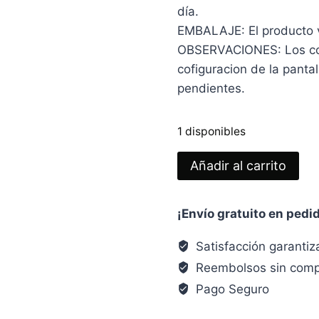
día.
EMBALAJE: El producto vie
OBSERVACIONES: Los col
cofiguracion de la panta
pendientes.
1 disponibles
PENDIENTES
Añadir al carrito
OJAS
Verde
¡Envío gratuito en pedi
Militar
cantidad
Satisfacción garanti
Reembolsos sin comp
Pago Seguro