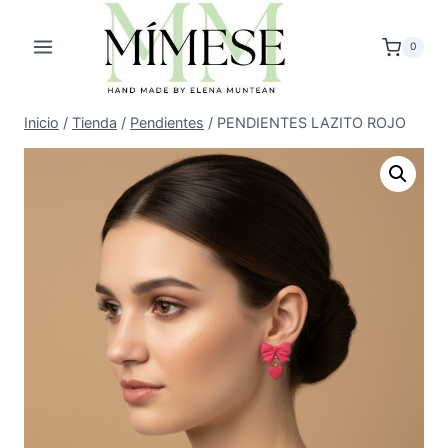
Saltar
al
0
contenido
Inicio
/
Tienda
/
Pendientes
/
PENDIENTES LAZITO ROJO