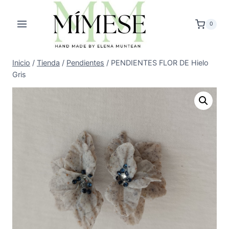
Saltar
al
0
contenido
Inicio
/
Tienda
/
Pendientes
/
PENDIENTES FLOR DE Hielo
Gris